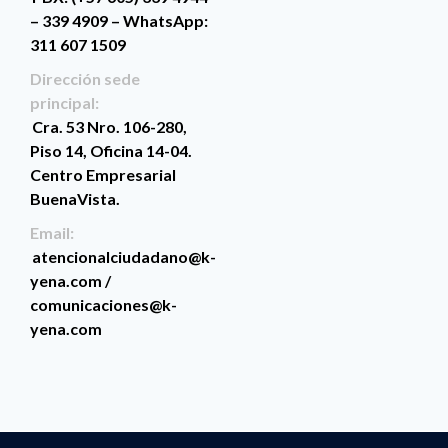
– 339 4909 – WhatsApp:
311 607 1509
Dirección sede
principal:
Cra. 53 Nro. 106-280,
Piso 14, Oficina 14-04.
Centro Empresarial
BuenaVista.
Email:
atencionalciudadano@k-
yena.com /
comunicaciones@k-
yena.com