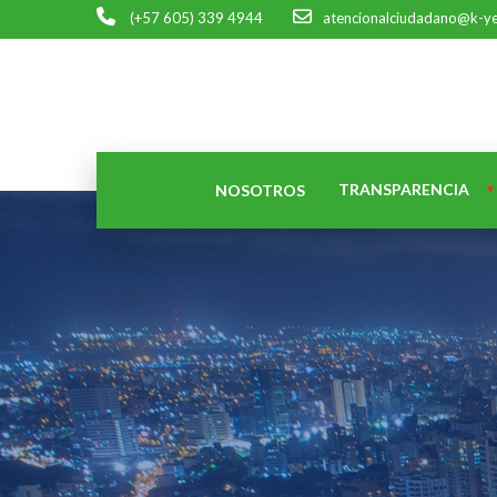
(+57 605) 339 4944
atencionalciudadano@k-y
TRANSPARENCIA
NOSOTROS