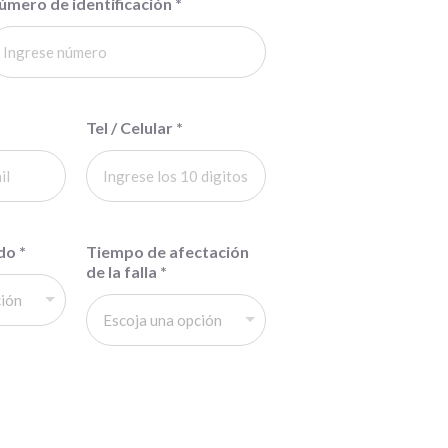
úmero de identificación
*
Tel / Celular
*
ado
*
Tiempo de afectación
de la falla
*