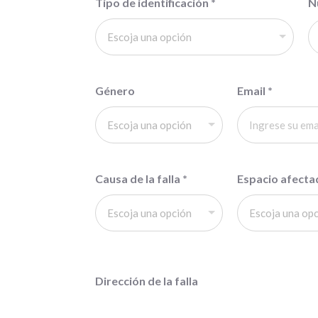
Tipo de identificación
*
N
Género
Email
*
Causa de la falla
*
Espacio afect
Dirección de la falla