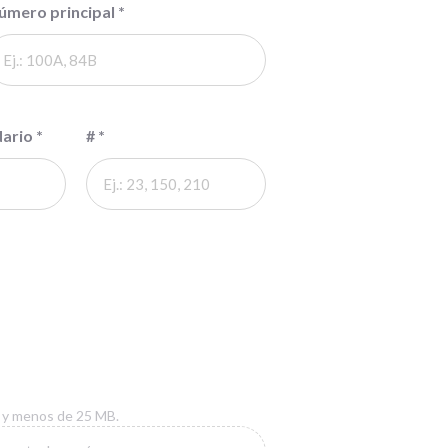
úmero principal
*
dario
*
#
*
f, y menos de 25 MB.