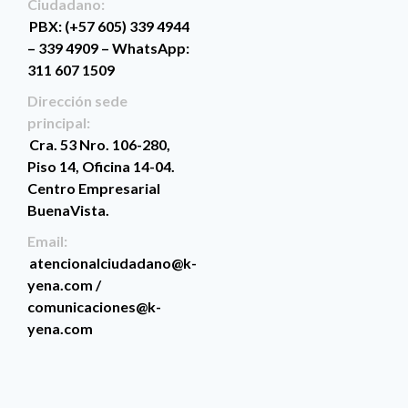
Ciudadano:
PBX: (+57 605) 339 4944
– 339 4909 – WhatsApp:
311 607 1509
Dirección sede
principal:
Cra. 53 Nro. 106-280,
Piso 14, Oficina 14-04.
Centro Empresarial
BuenaVista.
Email:
atencionalciudadano@k-
yena.com /
comunicaciones@k-
yena.com