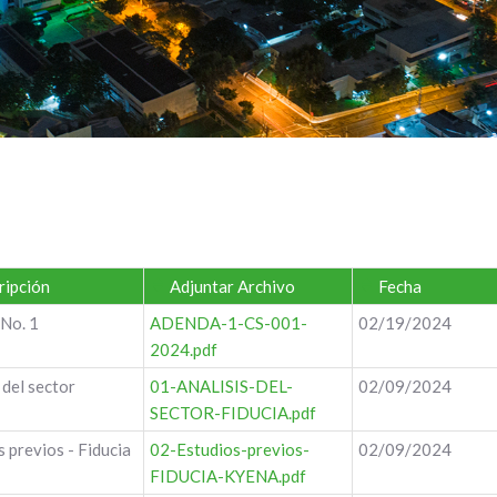
ipción
Adjuntar Archivo
Fecha
No. 1
ADENDA-1-CS-001-
02/19/2024
2024.pdf
 del sector
01-ANALISIS-DEL-
02/09/2024
SECTOR-FIDUCIA.pdf
 previos - Fiducia
02-Estudios-previos-
02/09/2024
FIDUCIA-KYENA.pdf