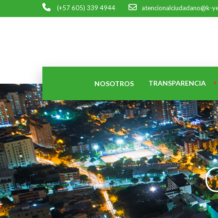
(+57 605) 339 4944
atencionalciudadano@k-y
TRANSPARENCIA
NOSOTROS