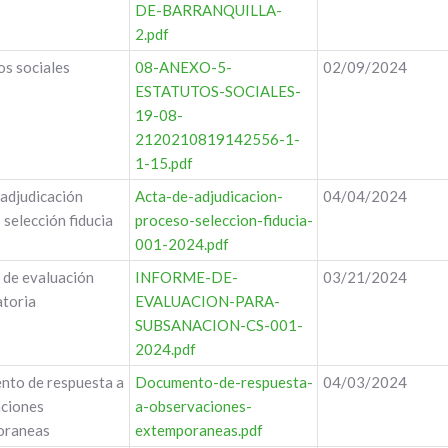
DE-BARRANQUILLA-
2.pdf
os sociales
08-ANEXO-5-
02/09/2024
ESTATUTOS-SOCIALES-
19-08-
2120210819142556-1-
1-15.pdf
adjudicación
Acta-de-adjudicacion-
04/04/2024
selección fiducia
proceso-seleccion-fiducia-
001-2024.pdf
 de evaluación
INFORME-DE-
03/21/2024
toria
EVALUACION-PARA-
SUBSANACION-CS-001-
2024.pdf
to de respuesta a
Documento-de-respuesta-
04/03/2024
ciones
a-observaciones-
oraneas
extemporaneas.pdf