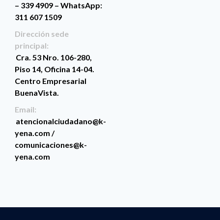
– 339 4909 – WhatsApp:
311 607 1509
Dirección sede
principal:
Cra. 53 Nro. 106-280,
Piso 14, Oficina 14-04.
Centro Empresarial
BuenaVista.
Email:
atencionalciudadano@k-
yena.com /
comunicaciones@k-
yena.com